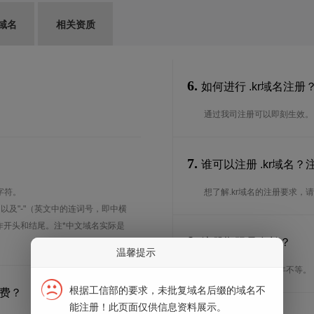
域名
相关资质
6.
如何进行 .kr域名注册
通过我司注册可以即刻生效。
7.
谁可以注册 .kr域名
字符。
想了解.kr域名的注册要求，
、以及"-"（英文中的连词号，即中横
能用作开头和结尾。注*中文域名实际是
8.
注册期限是多长？
温馨提示
注册期限从1年到10年不等。
根据工信部的要求，未批复域名后缀的域名不
续费？
能注册！此页面仅供信息资料展示。