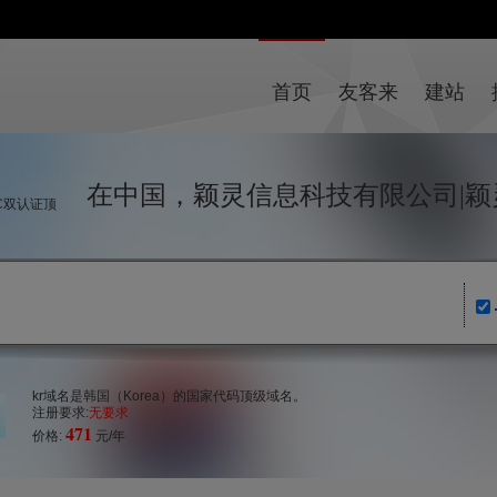
首页
友客来
建站
在中国，颖灵信息科技有限公司|颖
IC双认证顶
kr域名是韩国（Korea）的国家代码顶级域名。
注册要求:
无要求
471
价格:
元/年