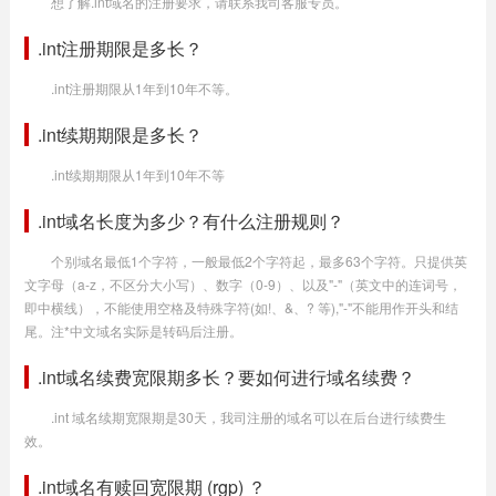
想了解.int域名的注册要求，请联系我司客服专员。
.int注册期限是多长？
.int注册期限从1年到10年不等。
.int续期期限是多长？
.int续期期限从1年到10年不等
.int域名长度为多少？有什么注册规则？
个别域名最低1个字符，一般最低2个字符起，最多63个字符。只提供英
文字母（a-z，不区分大小写）、数字（0-9）、以及"-"（英文中的连词号，
即中横线），不能使用空格及特殊字符(如!、&、? 等),"-"不能用作开头和结
尾。注*中文域名实际是转码后注册。
.int域名续费宽限期多长？要如何进行域名续费？
.int 域名续期宽限期是30天，我司注册的域名可以在后台进行续费生
效。
.int域名有赎回宽限期 (rgp) ？