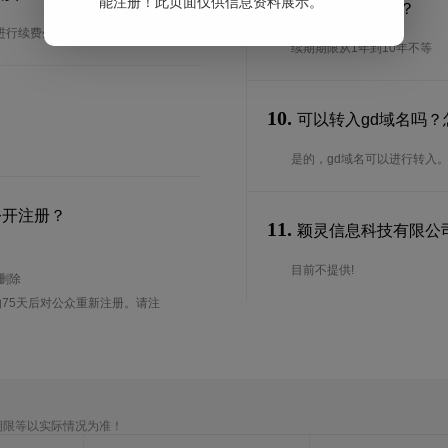
能注册！此页面仅供信息资料展示。
9.
续期期限是多长？
进行续费生效。
续期期限从1年到10年不等
10.
可以转入gd域名吗？
是的，gd域名可以进行转入
公开注册？
11.
颖灵信息科技有限公司|
目前不提供!
待删除
75天后对公众重新注册。请注
期限等以实际情况为准！