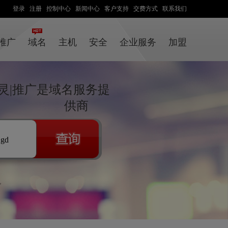
登录
注册
控制中心
新闻中心
客户支持
交费方式
联系我们
推广
域名
主机
安全
企业服务
加盟
灵|推广是域名服务提
供商
.gd
。