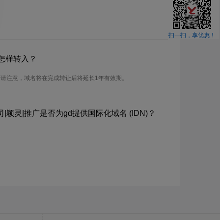
扫一扫，享优惠！
怎样转入？
。请注意，域名将在完成转让后将延长1年有效期。
颖灵|推广是否为gd提供国际化域名 (IDN)？