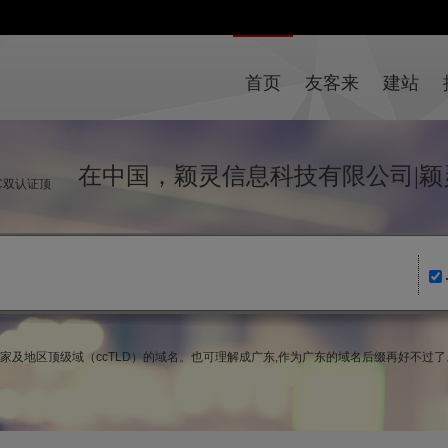
首页
友客来
建站
在中国，颖灵信息科技有限公司|颖
IC双认证顶
da)国家及地区顶级域（ccTLD）的域名。也可理解成广东,作为广东的域名后缀再好不过了