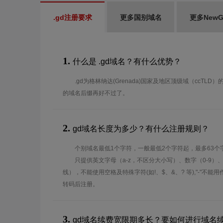
.gd注册要求
更多国别域名
更多New
1.
什么是 .gd域名？有什么优势？
.gd为格林纳达(Grenada)国家及地区顶级域（ccTL
的域名后缀再好不过了。
2.
gd域名长度为多少？有什么注册规则？
个别域名最低1个字符，一般最低2个字符起，最多63个
只提供英文字母（a-z，不区分大小写）、数字（0-9）
线），不能使用空格及特殊字符(如!、$、&、? 等),"-"不
转码后注册。
3.
gd域名续费宽限期多长？要如何进行域名