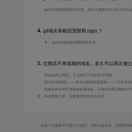
gd域名续期宽限期是30天，我司注册的域名可以在后台
4.
gd域名有赎回宽限期 (rgp) ？
有，.gd域名赎回的宽限期是30天。
5.
过期且不再续期的域名，多久可以再次被
当gd域名过期后，它会经过下面的生命周期：
30天的宽限期-----> 30天内赎回的宽限期------- >5天等
如果合作伙伴不续期或恢复域名，它将在到期日期的大约
意，域名重新注册，应遵循先到先得的原则。
* 因每个后缀要求可能不尽相同，实际注册条件、续费赎回