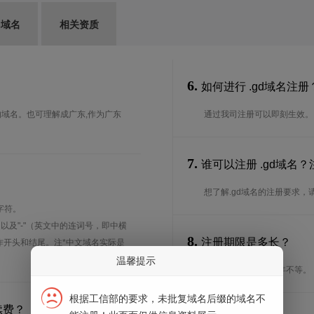
G域名
相关资质
6.
如何进行 .gd域名注册
D）的域名。也可理解成广东,作为广东
通过我司注册可以即刻生效。
7.
谁可以注册 .gd域名
想了解.gd域名的注册要求，
字符。
、以及"-"（英文中的连词号，即中横
8.
注册期限是多长？
能用作开头和结尾。注*中文域名实际是
温馨提示
注册期限从1年到10年不等。
根据工信部的要求，未批复域名后缀的域名不
续费？